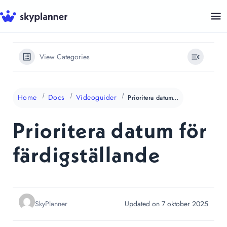
Hoppa
till
innehåll
View Categories
Home
Docs
Videoguider
Prioritera datum för färdigställande
Prioritera datum för
färdigställande
SkyPlanner
Updated on 7 oktober 2025