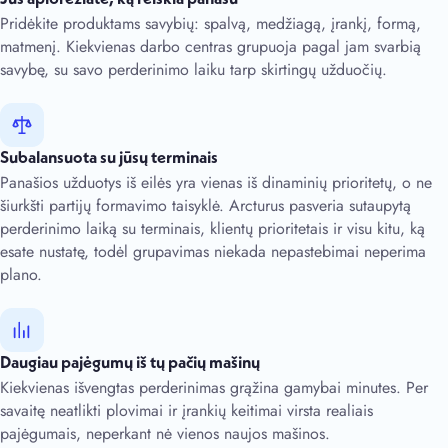
Pridėkite produktams savybių: spalvą, medžiagą, įrankį, formą,
matmenį. Kiekvienas darbo centras grupuoja pagal jam svarbią
savybę, su savo perderinimo laiku tarp skirtingų užduočių.
Subalansuota su jūsų terminais
Panašios užduotys iš eilės yra vienas iš dinaminių prioritetų, o ne
šiurkšti partijų formavimo taisyklė. Arcturus pasveria sutaupytą
perderinimo laiką su terminais, klientų prioritetais ir visu kitu, ką
esate nustatę, todėl grupavimas niekada nepastebimai neperima
plano.
Daugiau pajėgumų iš tų pačių mašinų
Kiekvienas išvengtas perderinimas grąžina gamybai minutes. Per
savaitę neatlikti plovimai ir įrankių keitimai virsta realiais
pajėgumais, neperkant nė vienos naujos mašinos.