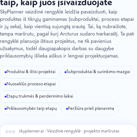
taip, kaip juos įsivaizduojate
SkyPlanner vaizdinė rengyklė leidžia pavaizduoti, kaip
produktas iš tikrųjų gaminamas (subproduktai, proceso etapai
ir jų seka), kaip vientisą sujungtą srautą. Tai, ką nubraižote,
tampa maršrutu, pagal kurį Arcturus sudaro tvarkaraštį. Ta pati
rengyklė planuoja ištisus projektus, ne tik pavienius
užsakymus, todėl daugiapakopis darbas su daugybe
priklausomybių išlieka aiškus ir lengvai projektuojamas.
Produktai & ištisi projektai
Subproduktai & surinkimo mazgai
Nuoseklūs proceso etapai
Etapų trukmės & perderinimo laikai
Priklausomybės tarp etapų
Peržiūra prieš planavimą
skyplanner.ai · Vaizdinė rengyklė · projekto maršrutas