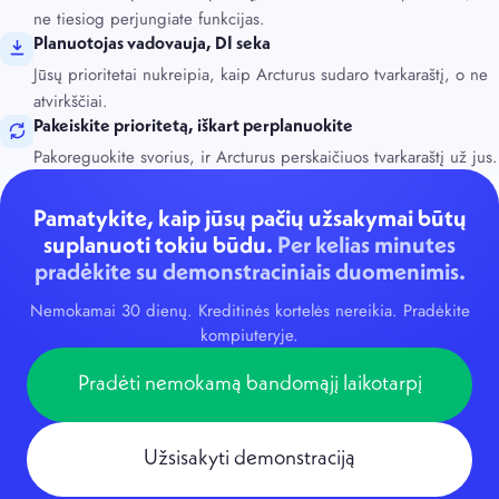
ne tiesiog perjungiate funkcijas.
Planuotojas vadovauja, DI seka
Jūsų prioritetai nukreipia, kaip Arcturus sudaro tvarkaraštį, o ne
atvirkščiai.
Pakeiskite prioritetą, iškart perplanuokite
Pakoreguokite svorius, ir Arcturus perskaičiuos tvarkaraštį už jus.
Pamatykite, kaip jūsų pačių užsakymai būtų
suplanuoti tokiu būdu.
Per kelias minutes
pradėkite su demonstraciniais duomenimis.
Nemokamai 30 dienų. Kreditinės kortelės nereikia. Pradėkite
kompiuteryje.
Pradėti nemokamą bandomąjį laikotarpį
Užsisakyti demonstraciją