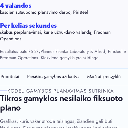
4 valandos
kasdien sutaupomo planavimo darbo, Piristeel
Per kelias sekundes
skubūs perplanavimai, kurie užtrukdavo valandą, Fredman
Operations
Rezultatus pateikė SkyPlanner klientai Laboratory & Allied, Piristeel ir
Fredman Operations. Kiekviena gamykla yra skirtinga.
Prioritetai
Panašios gamybos užduotys
Maršrutų rengyklė
KODĖL GAMYBOS PLANAVIMAS SUTRINKA
Tikros gamyklos nesilaiko fiksuoto
plano
Grafikas, kuris vakar atrodė teisingas, šiandien gali būti
klaidingas. Dauguma planavimo įrankių negali pakankamai