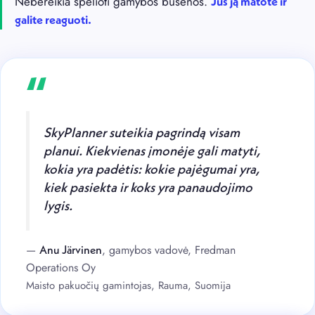
Nebereikia spėlioti gamybos būsenos.
Jūs ją matote ir
galite reaguoti.
“
SkyPlanner suteikia pagrindą visam
planui. Kiekvienas įmonėje gali matyti,
kokia yra padėtis: kokie pajėgumai yra,
kiek pasiekta ir koks yra panaudojimo
lygis.
—
, gamybos vadovė, Fredman
Anu Järvinen
Operations Oy
Maisto pakuočių gamintojas, Rauma, Suomija