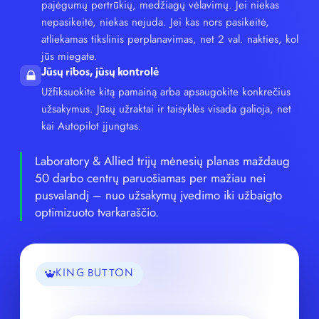
pajėgumų pertrūkių, medžiagų vėlavimų. Jei niekas
nepasikeitė, niekas nejuda. Jei kas nors pasikeitė,
atliekamas tikslinis perplanavimas, net 2 val. nakties, kol
jūs miegate.
Jūsų ribos, jūsų kontrolė
Užfiksuokite kitą pamainą arba apsaugokite konkrečius
užsakymus. Jūsų užraktai ir taisyklės visada galioja, net
kai Autopilot įjungtas.
Laboratory & Allied trijų mėnesių planas maždaug
50 darbo centrų paruošiamas per mažiau nei
pusvalandį – nuo užsakymų įvedimo iki užbaigto
optimizuoto tvarkaraščio.
KING BUTTON