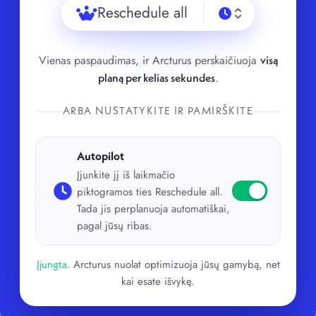
Reschedule all
Vienas paspaudimas, ir Arcturus perskaičiuoja
visą
.
planą per kelias sekundes
ARBA NUSTATYKITE IR PAMIRŠKITE
Autopilot
Įjunkite jį iš laikmačio
piktogramos ties Reschedule all.
Tada jis perplanuoja automatiškai,
pagal jūsų ribas.
Arcturus nuolat optimizuoja jūsų gamybą, net
Įjungta.
kai esate išvykę.