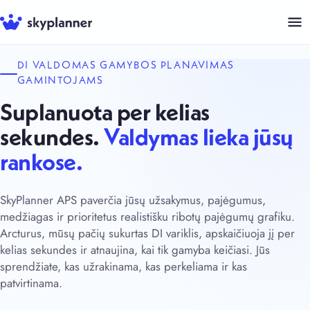
Pereiti
prie
turinio
DI VALDOMAS GAMYBOS PLANAVIMAS
GAMINTOJAMS
Suplanuota per kelias
sekundes.
Valdymas lieka jūsų
rankose.
SkyPlanner APS paverčia jūsų užsakymus, pajėgumus,
medžiagas ir prioritetus realistišku ribotų pajėgumų grafiku.
Arcturus, mūsų pačių sukurtas DI variklis, apskaičiuoja jį per
kelias sekundes ir atnaujina, kai tik gamyba keičiasi. Jūs
sprendžiate, kas užrakinama, kas perkeliama ir kas
patvirtinama.