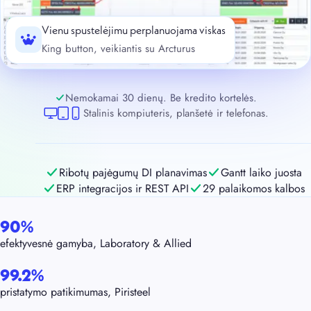
Vienu spustelėjimu perplanuojama viskas
King button, veikiantis su Arcturus
Nemokamai 30 dienų. Be kredito kortelės.
Stalinis kompiuteris, planšetė ir telefonas.
Ribotų pajėgumų DI planavimas
Gantt laiko juosta
ERP integracijos ir REST API
29 palaikomos kalbos
90%
efektyvesnė gamyba, Laboratory & Allied
99.2%
pristatymo patikimumas, Piristeel