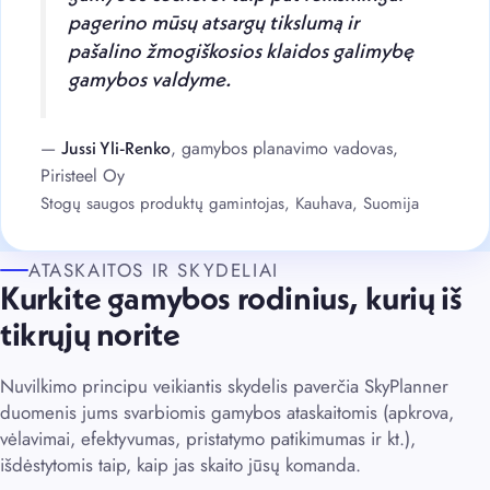
pagerino mūsų atsargų tikslumą ir
pašalino žmogiškosios klaidos galimybę
gamybos valdyme.
—
, gamybos planavimo vadovas,
Jussi Yli-Renko
Piristeel Oy
Stogų saugos produktų gamintojas, Kauhava, Suomija
ATASKAITOS IR SKYDELIAI
Kurkite gamybos rodinius, kurių iš
tikrųjų norite
Nuvilkimo principu veikiantis skydelis paverčia SkyPlanner
duomenis jums svarbiomis gamybos ataskaitomis (apkrova,
vėlavimai, efektyvumas, pristatymo patikimumas ir kt.),
išdėstytomis taip, kaip jas skaito jūsų komanda.