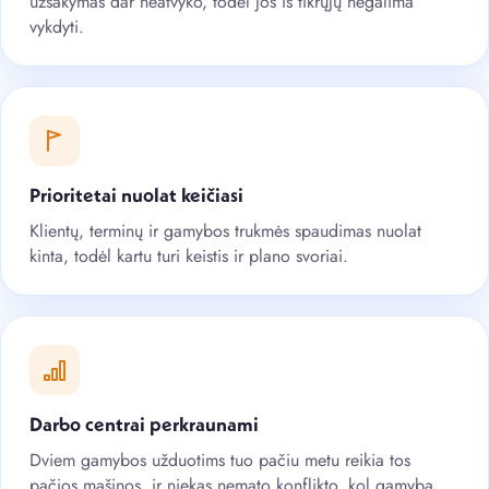
užsakymas dar neatvyko, todėl jos iš tikrųjų negalima
vykdyti.
Prioritetai nuolat keičiasi
Klientų, terminų ir gamybos trukmės spaudimas nuolat
kinta, todėl kartu turi keistis ir plano svoriai.
Darbo centrai perkraunami
Dviem gamybos užduotims tuo pačiu metu reikia tos
pačios mašinos, ir niekas nemato konflikto, kol gamyba