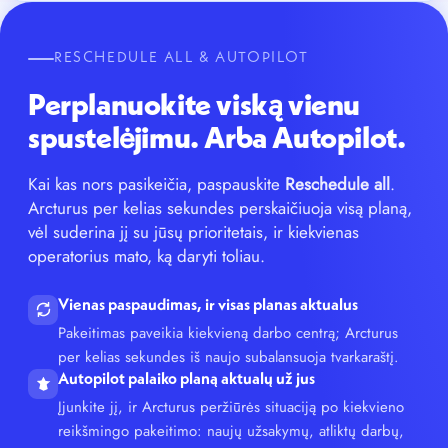
RESCHEDULE ALL & AUTOPILOT
Perplanuokite viską vienu
spustelėjimu. Arba Autopilot.
Kai kas nors pasikeičia, paspauskite
Reschedule all
.
Arcturus per kelias sekundes perskaičiuoja visą planą,
vėl suderina jį su jūsų prioritetais, ir kiekvienas
operatorius mato, ką daryti toliau.
Vienas paspaudimas, ir visas planas aktualus
Pakeitimas paveikia kiekvieną darbo centrą; Arcturus
per kelias sekundes iš naujo subalansuoja tvarkaraštį.
Autopilot palaiko planą aktualų už jus
Įjunkite jį, ir Arcturus peržiūrės situaciją po kiekvieno
reikšmingo pakeitimo: naujų užsakymų, atliktų darbų,