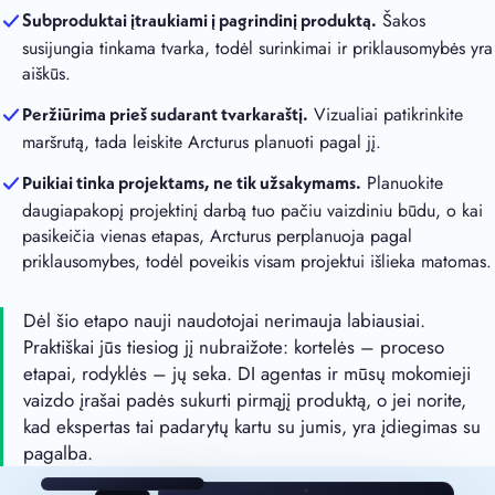
Šakos
Subproduktai įtraukiami į pagrindinį produktą.
susijungia tinkama tvarka, todėl surinkimai ir priklausomybės yra
aiškūs.
Vizualiai patikrinkite
Peržiūrima prieš sudarant tvarkaraštį.
maršrutą, tada leiskite Arcturus planuoti pagal jį.
Planuokite
Puikiai tinka projektams, ne tik užsakymams.
daugiapakopį projektinį darbą tuo pačiu vaizdiniu būdu, o kai
pasikeičia vienas etapas, Arcturus perplanuoja pagal
priklausomybes, todėl poveikis visam projektui išlieka matomas.
Dėl šio etapo nauji naudotojai nerimauja labiausiai.
Praktiškai jūs tiesiog jį nubraižote: kortelės – proceso
etapai, rodyklės – jų seka. DI agentas ir mūsų mokomieji
vaizdo įrašai padės sukurti pirmąjį produktą, o jei norite,
kad ekspertas tai padarytų kartu su jumis, yra įdiegimas su
pagalba.