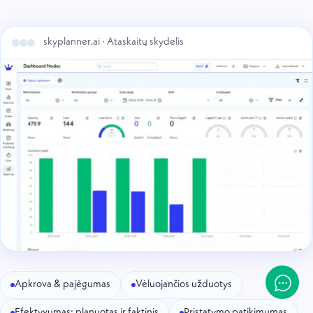
skyplanner.ai · Ataskaitų skydelis
Apkrova & pajėgumas
Vėluojančios užduotys
Efektyvumas: planuotas ir faktinis
Pristatymo patikimumas