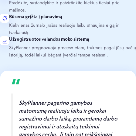
Pradėkite, sustabdykite ir patvirtinkite kiekius tiesiai prie
mašinos.
Būsena grįžta į planavimą
Kiekvienas žurnalo įrašas realiuoju laiku atnaujina eigą ir
tvarkaraštį.
Užregistruotos valandos moko sistemą
SkyPlanner prognozuoja proceso etapų trukmes pagal jūsų pačių
istoriją, todėl laikui bėgant įverčiai tampa realesni.
“
SkyPlanner pagerino gamybos
matomumą realiuoju laiku ir gerokai
sumažino darbo laiką, prarandamą darbo
registravimui ir ataskaitų teikimui
gamybos ceche. Ji taip pat reikšmingai