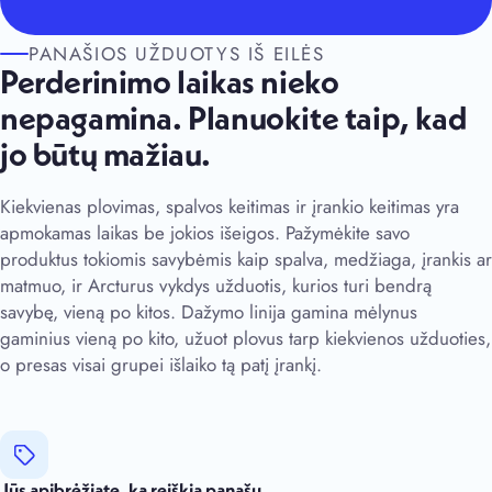
PANAŠIOS UŽDUOTYS IŠ EILĖS
Perderinimo laikas nieko
nepagamina. Planuokite taip, kad
jo būtų mažiau.
Kiekvienas plovimas, spalvos keitimas ir įrankio keitimas yra
apmokamas laikas be jokios išeigos. Pažymėkite savo
produktus tokiomis savybėmis kaip spalva, medžiaga, įrankis ar
matmuo, ir Arcturus vykdys užduotis, kurios turi bendrą
savybę, vieną po kitos. Dažymo linija gamina mėlynus
gaminius vieną po kito, užuot plovus tarp kiekvienos užduoties,
o presas visai grupei išlaiko tą patį įrankį.
Jūs apibrėžiate, ką reiškia panašu