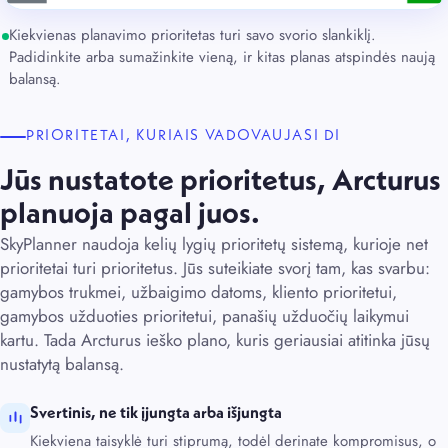
Kiekvienas planavimo prioritetas turi savo svorio slankiklį.
Padidinkite arba sumažinkite vieną, ir kitas planas atspindės naują
balansą.
PRIORITETAI, KURIAIS VADOVAUJASI DI
Jūs nustatote prioritetus, Arcturus
planuoja pagal juos.
SkyPlanner naudoja kelių lygių prioritetų sistemą, kurioje net
prioritetai turi prioritetus. Jūs suteikiate svorį tam, kas svarbu:
gamybos trukmei, užbaigimo datoms, kliento prioritetui,
gamybos užduoties prioritetui,
panašių užduočių laikymui
kartu
. Tada Arcturus ieško plano, kuris geriausiai atitinka jūsų
nustatytą balansą.
Svertinis, ne tik įjungta arba išjungta
Kiekviena taisyklė turi stiprumą, todėl derinate kompromisus, o