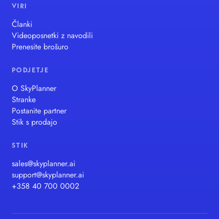
VIRI
Članki
Videoposnetki z navodili
Prenesite brošuro
PODJETJE
O SkyPlanner
Stranke
Postanite partner
Stik s prodajo
STIK
sales@skyplanner.ai
support@skyplanner.ai
+358 40 700 0002