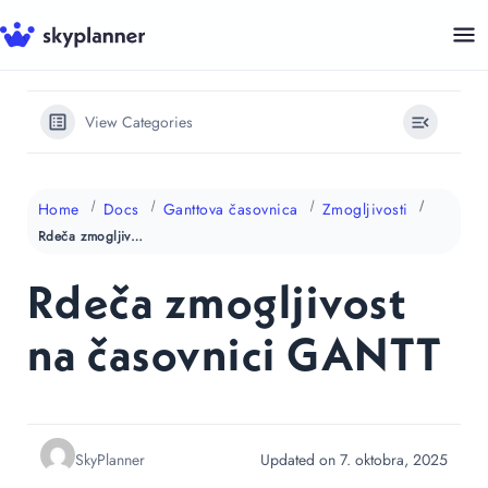
Skip
to
content
View Categories
Home
Docs
Ganttova časovnica
Zmogljivosti
Rdeča zmogljivost na časovnici GANTT
Rdeča zmogljivost
na časovnici GANTT
SkyPlanner
Updated on 7. oktobra, 2025