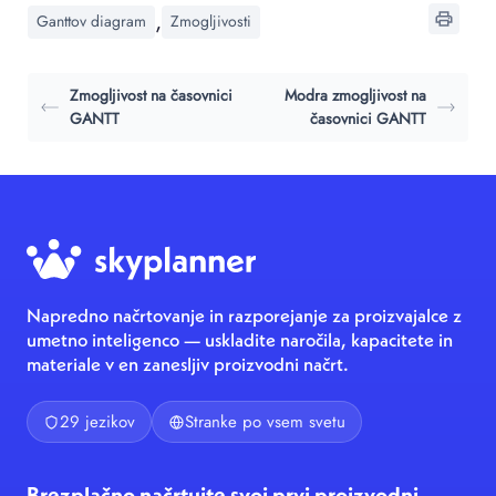
,
Ganttov diagram
Zmogljivosti
Zmogljivost na časovnici
Modra zmogljivost na
GANTT
časovnici GANTT
Napredno načrtovanje in razporejanje za proizvajalce z
umetno inteligenco — uskladite naročila, kapacitete in
materiale v en zanesljiv proizvodni načrt.
29 jezikov
Stranke po vsem svetu