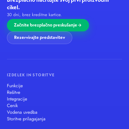
Brezplačno načrtujte svoj prvi proizvodni
cikel.
30 dni, brez kreditne kartice.
Začnite brezplačno preskušanje
Rezervirajte predstavitev
IZDELEK IN STORITVE
Funkcije
Rešitve
Integracije
Cenik
Vodena uvedba
Storitve prilagajanja