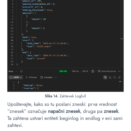
Slika 14.
Zahtevek Logfull
Upoštevajte, kako so tu poslani zneski: prva vrednost
“znesek” označuje
napačni znesek
, druga pa
znesek
.
Ta zahteva ustvari entiteti beginlog in endlog v eni sami
zahtevi.