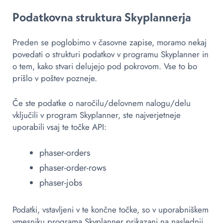
Podatkovna struktura Skyplannerja
Preden se poglobimo v časovne zapise, moramo nekaj
povedati o strukturi podatkov v programu Skyplanner in
o tem, kako stvari delujejo pod pokrovom. Vse to bo
prišlo v poštev pozneje.
Če ste podatke o naročilu/delovnem nalogu/delu
vključili v program Skyplanner, ste najverjetneje
uporabili vsaj te točke API:
phaser-orders
phaser-order-rows
phaser-jobs
Podatki, vstavljeni v te končne točke, so v uporabniškem
vmesniku programa Skyplanner prikazani na naslednji