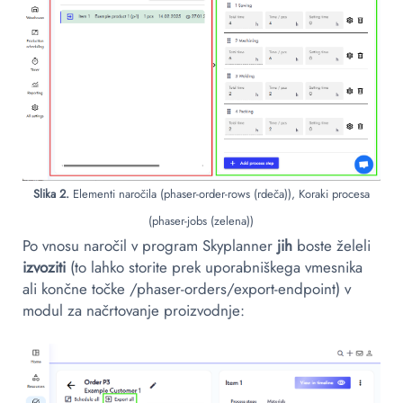
Slika 2.
Elementi naročila (phaser-order-rows (rdeča)), Koraki procesa
(phaser-jobs (zelena))
Po vnosu naročil v program Skyplanner
jih
boste želeli
izvoziti
(to lahko storite prek uporabniškega vmesnika
ali končne točke /phaser-orders/export-endpoint) v
modul za načrtovanje proizvodnje: