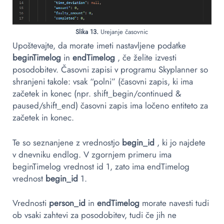
Slika 13.
Urejanje časovnic
Upoštevajte, da morate imeti nastavljene podatke
beginTimelog
in
endTimelog
, če želite izvesti
posodobitev. Časovni zapisi v programu Skyplanner so
shranjeni takole: vsak “polni” (časovni zapis, ki ima
začetek in konec (npr. shift_begin/continued &
paused/shift_end) časovni zapis ima ločeno entiteto za
začetek in konec.
Te so seznanjene z vrednostjo
begin_id
, ki jo najdete
v dnevniku endlog. V zgornjem primeru ima
beginTimelog vrednost id 1, zato ima endTimelog
vrednost
begin_id
1.
Vrednosti
person_id
in
endTimelog
morate navesti tudi
ob vsaki zahtevi za posodobitev, tudi če jih ne