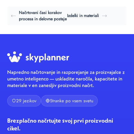
Načrtovani časi korakov
Izdelki in materiali
procesa in delovne postaje
Napredno načrtovanje in razporejanje za proizvajalce z
umetno inteligenco — uskladite naročila, kapacitete in
materiale v en zanesljiv proizvodni načrt.
29 jezikov
Stranke po vsem svetu
Brezplačno načrtujte svoj prvi proizvodni
cikel.