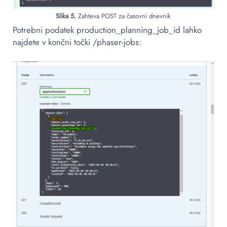
Slika 5.
Zahteva POST za časovni dnevnik
Potrebni podatek production_planning_job_id lahko
najdete v končni točki /phaser-jobs: