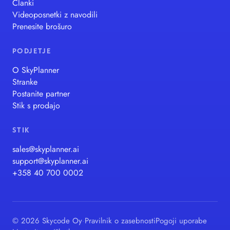
Članki
Videoposnetki z navodili
Prenesite brošuro
PODJETJE
O SkyPlanner
Stranke
Postanite partner
Stik s prodajo
STIK
sales@skyplanner.ai
support@skyplanner.ai
+358 40 700 0002
© 2026 Skycode Oy
·
Pravilnik o zasebnosti
Pogoji uporabe