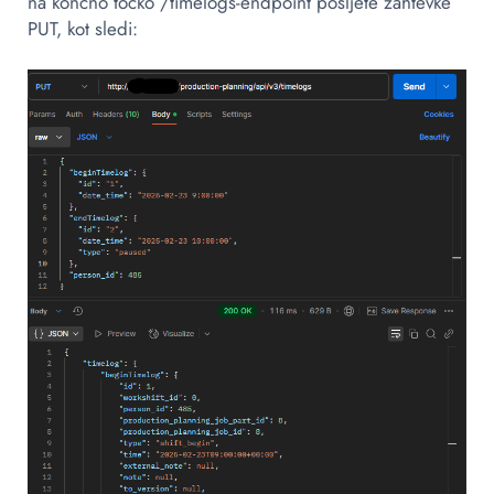
na končno točko /timelogs-endpoint pošljete zahtevke
PUT, kot sledi: