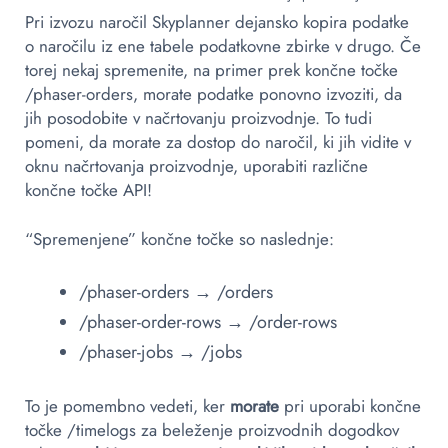
Pri izvozu naročil Skyplanner dejansko kopira podatke
o naročilu iz ene tabele podatkovne zbirke v drugo. Če
torej nekaj spremenite, na primer prek končne točke
/phaser-orders, morate podatke ponovno izvoziti, da
jih posodobite v načrtovanju proizvodnje. To tudi
pomeni, da morate za dostop do naročil, ki jih vidite v
oknu načrtovanja proizvodnje, uporabiti različne
končne točke API!
“Spremenjene” končne točke so naslednje:
/phaser-orders → /orders
/phaser-order-rows → /order-rows
/phaser-jobs → /jobs
To je pomembno vedeti, ker
morate
pri uporabi končne
točke /timelogs za beleženje proizvodnih dogodkov