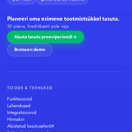
Planeeri oma esimene tootmistsükkel tasuta.
30 päeva, krediitkaarti pole vaja.
Alusta tasuta prooviperioodi
Broneeri demo
TOODE & TEENUSED
Funktsioonid
Lahendused
Integratsioonid
Hinnakiri
Abistatud kasutuselevõtt