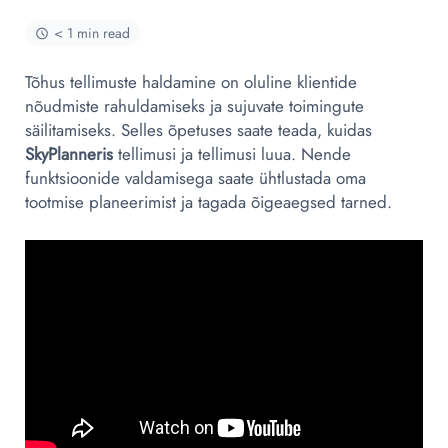
< 1 min read
Tõhus tellimuste haldamine on oluline klientide
nõudmiste rahuldamiseks ja sujuvate toimingute
säilitamiseks. Selles õpetuses saate teada, kuidas
SkyPlanneris
tellimusi ja tellimusi luua. Nende
funktsioonide valdamisega saate ühtlustada oma
tootmise planeerimist ja tagada õigeaegsed tarned.