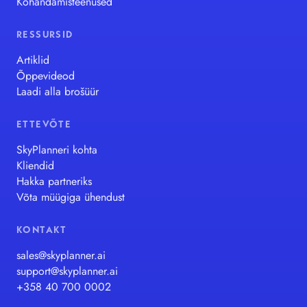
Kohandamisteenused
RESSURSID
Artiklid
Õppevideod
Laadi alla brošüür
ETTEVÕTE
SkyPlanneri kohta
Kliendid
Hakka partneriks
Võta müügiga ühendust
KONTAKT
sales@skyplanner.ai
support@skyplanner.ai
+358 40 700 0002