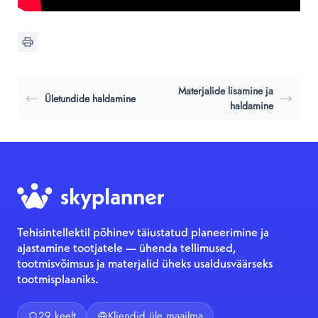
Materjalide lisamine ja
Ületundide haldamine
haldamine
Tehisintellektil põhinev täiustatud planeerimine ja
ajastamine tootjatele — ühenda tellimused,
tootmisvõimsus ja materjalid üheks usaldusväärseks
tootmisplaaniks.
29 keelt
Kliendid üle maailma