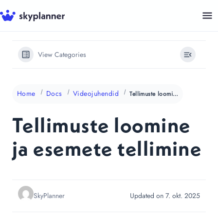
Skip
to
content
View Categories
Home
Docs
Videojuhendid
Tellimuste loomine ja esemete tellimine
Tellimuste loomine
ja esemete tellimine
SkyPlanner
Updated on 7. okt. 2025