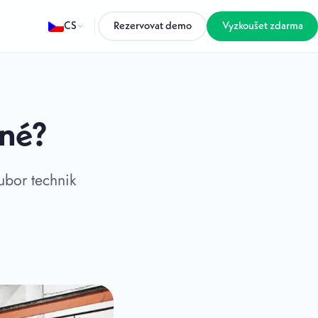
CS
Rezervovat demo
Vyzkoušet zdarma
dné?
ubor technik