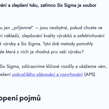
vání a zlepšení toku, zatímco Six Sigma je soubor
ou jen „
příjemné
“ – jsou nezbytné, pokud chcete ve
í nákladů, zlepšování kvality výrobků a zefektivňování
hlé výroby a Six Sigma. Tyto dvě metody pomohly
le která z nich je vhodná pro vaši výrobu?
a Six Sigma, zdůrazníme klíčové rozdíly a ukážeme vám,
 řešení
pokročilého plánování a rozvrhování
(APS).
hopení pojmů