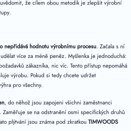
i uvědomit, že cílem obou metodik je zlepšit výrobní
tupy.
o, co nepřidává hodnotu výrobnímu procesu
. Začala s ní
é udělat více za méně peněz. Myšlenka je jednoduchá:
 požadavků zákazníka, nic víc. Tento přístup nepomáhá
chluje výrobu. Pokud si tedy chcete udržet
výhra pro všechny.
en
, do něhož jsou zapojeni všichni zaměstnanci
u. Zaměřuje se na odstranění osmi specifických druhů
 Tato plýtvání jsou známa pod zkratkou
TIMWOODS