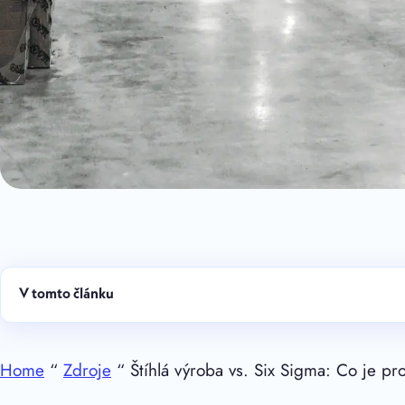
V tomto článku
Home
“
Zdroje
“ Štíhlá výroba vs. Six Sigma: Co je pr