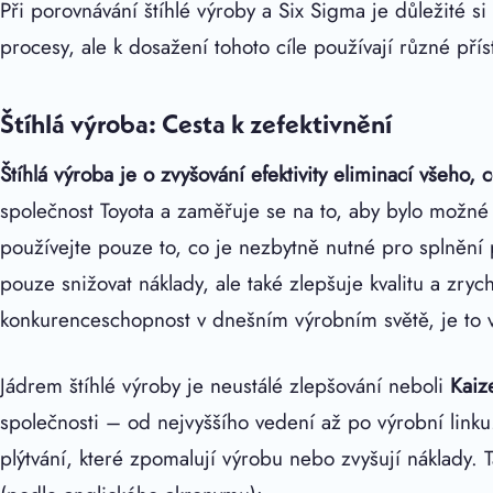
Při porovnávání štíhlé výroby a Six Sigma je důležité s
procesy, ale k dosažení tohoto cíle používají různé přís
Štíhlá výroba: Cesta k zefektivnění
Štíhlá výroba je o zvyšování efektivity eliminací všeh
společnost Toyota a zaměřuje se na to, aby bylo možn
používejte pouze to, co je nezbytně nutné pro splnění
pouze snižovat náklady, ale také zlepšuje kvalitu a zry
konkurenceschopnost v dnešním výrobním světě, je to 
Jádrem štíhlé výroby je neustálé zlepšování neboli
Kaiz
společnosti – od nejvyššího vedení až po výrobní link
plýtvání, které zpomalují výrobu nebo zvyšují náklady.