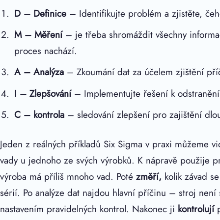
D
–
Definice
– Identifikujte problém a zjistěte, če
M
–
Měření
– je třeba shromáždit všechny informace 
proces nachází.
A –
Analýza
– Zkoumání dat za účelem zjištění př
I –
Zlepšování
– Implementujte řešení k odstranění
C – kontrola
– sledování zlepšení pro zajištění dl
Jeden z reálných příkladů Six Sigma v praxi můžeme vi
vady u jednoho ze svých výrobků. K nápravě použije p
výroba má příliš mnoho vad. Poté
změří,
kolik závad se
sérií. Po analýze dat najdou hlavní příčinu – stroj není
nastavením pravidelných kontrol. Nakonec ji
kontrolují
p