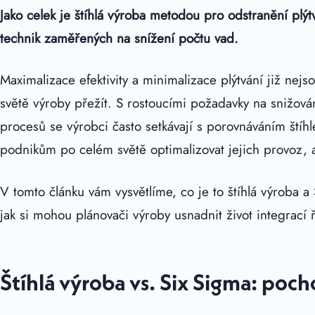
Jako celek je štíhlá výroba metodou pro odstranění plýt
technik zaměřených na snížení počtu vad.
Maximalizace efektivity a minimalizace plýtvání již nejs
světě výroby přežít. S rostoucími požadavky na snižován
procesů se výrobci často setkávají s porovnáváním ští
podnikům po celém světě optimalizovat jejich provoz, a
V tomto článku vám vysvětlíme, co je to štíhlá výroba 
jak si mohou plánovači výroby usnadnit život integrací
Štíhlá výroba vs. Six Sigma: poc