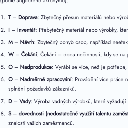
(podle anglického akronymu):
T
–
Doprava
: Zbytečný přesun materiálů nebo výro
I
–
Inventář
: Přebytečný materiál nebo výrobky, kte
M
–
Návrh
: Zbytečný pohyb osob, například neefek
W
–
Čekání
: Čekání – doba nečinnosti, kdy se na
O
–
Nadprodukce
: Vyrábí se více, než je potřeba,
O
–
Nadměrné zpracování
: Provádění více práce n
splnění požadavků zákazníků.
D
–
Vady
: Výroba vadných výrobků, které vyžadují
S
–
dovednosti (nedostatečné využití talentu zaměs
znalostí vašich zaměstnanců.