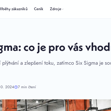
Zdroje
říběhy zákazníků
Ceník
igma: co je pro vás vho
 plýtvání a zlepšení toku, zatímco Six Sigma je so
 10. 2024
7 min čtení