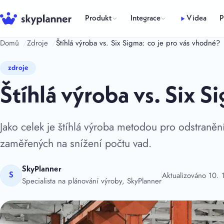
Přeskočit
na
Produkt
Integrace
Videa
P
obsah
Domů
Zdroje
Štíhlá výroba vs. Six Sigma: co je pro vás vhodné?
zdroje
Štíhlá výroba vs. Six S
Jako celek je štíhlá výroba metodou pro odstranění
zaměřených na snížení počtu vad.
SkyPlanner
Aktualizováno 10.
S
Specialista na plánování výroby, SkyPlanner