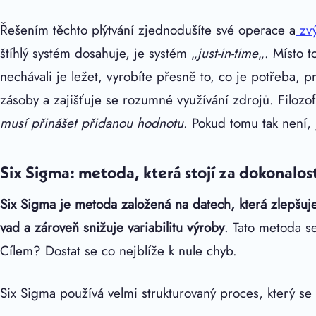
Řešením těchto plýtvání zjednodušíte své operace a
zvý
štíhlý systém dosahuje, je systém „
just-in-time
„. Místo t
nechávali je ležet, vyrobíte přesně to, co je potřeba, 
zásoby a zajišťuje se rozumné využívání zdrojů. Filozo
musí přinášet přidanou hodnotu
. Pokud tomu tak není,
Six Sigma: metoda, která stojí za dokonalos
Six Sigma je metoda založená na datech, která zlepšuje 
vad a zároveň snižuje variabilitu výroby
. Tato metoda se
Cílem? Dostat se co nejblíže k nule chyb.
Six Sigma používá velmi strukturovaný proces, který s