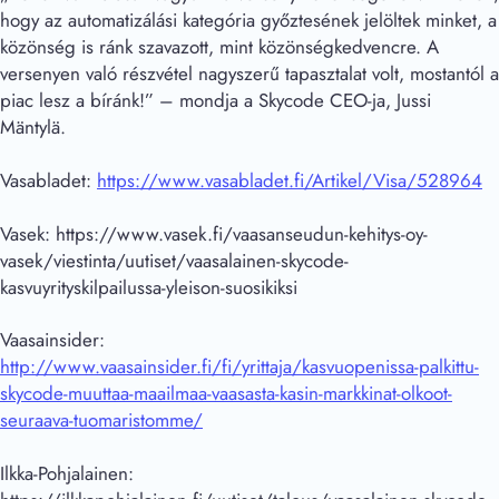
hogy az automatizálási kategória győztesének jelöltek minket, a
közönség is ránk szavazott, mint közönségkedvencre. A
versenyen való részvétel nagyszerű tapasztalat volt, mostantól a
piac lesz a bíránk!” – mondja a Skycode CEO-ja, Jussi
Mäntylä.
Vasabladet:
https://www.vasabladet.fi/Artikel/Visa/528964
Vasek: https://www.vasek.fi/vaasanseudun-kehitys-oy-
vasek/viestinta/uutiset/vaasalainen-skycode-
kasvuyrityskilpailussa-yleison-suosikiksi
Vaasainsider:
http://www.vaasainsider.fi/fi/yrittaja/kasvuopenissa-palkittu-
skycode-muuttaa-maailmaa-vaasasta-kasin-markkinat-olkoot-
seuraava-tuomaristomme/
Ilkka-Pohjalainen: