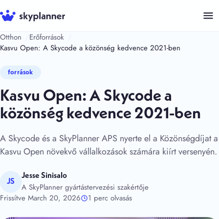
Kilépés
a
tartalomba
Otthon
Erőforrások
Kasvu Open: A Skycode a közönség kedvence 2021-ben
források
Kasvu Open: A Skycode a
közönség kedvence 2021-ben
A Skycode és a SkyPlanner APS nyerte el a Közönségdíjat a
Kasvu Open növekvő vállalkozások számára kiírt versenyén.
Jesse Sinisalo
JS
A SkyPlanner gyártástervezési szakértője
Frissítve March 20, 2026
1 perc olvasás