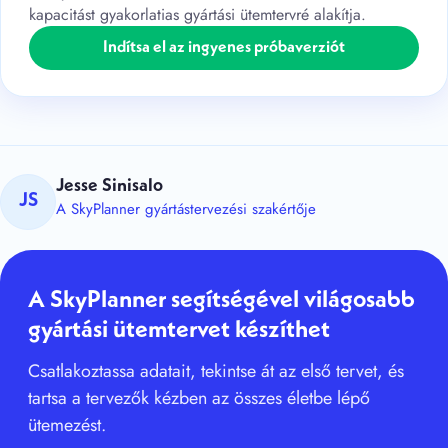
kapacitást gyakorlatias gyártási ütemtervré alakítja.
Indítsa el az ingyenes próbaverziót
Jesse Sinisalo
JS
A SkyPlanner gyártástervezési szakértője
A SkyPlanner segítségével világosabb
gyártási ütemtervet készíthet
Csatlakoztassa adatait, tekintse át az első tervet, és
tartsa a tervezők kézben az összes életbe lépő
ütemezést.