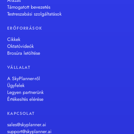
Árazás
Támogatott bevezetés
Testreszabási szolgáltatások
ERŐFORRÁSOK
Cikkek
Oktatóvideók
Brosúra letöltése
VÁLLALAT
A SkyPlanner-ről
Ügyfelek
Legyen partnerünk
Értékesítés elérése
KAPCSOLAT
sales@skyplanner.ai
support@skyplanner.ai