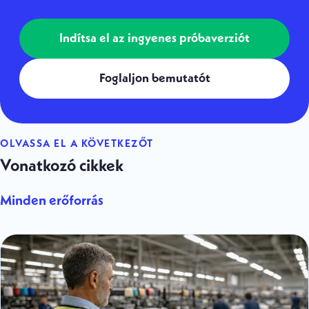
Indítsa el az ingyenes próbaverziót
Foglaljon bemutatót
OLVASSA EL A KÖVETKEZŐT
Vonatkozó cikkek
Minden erőforrás