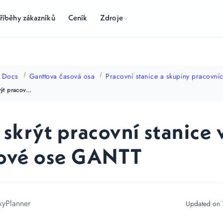
Zdroje
říběhy zákazníků
Ceník
Docs
Ganttova časová osa
Pracovní stanice a skupiny pracovníc
Jak skrýt pracovní stanice v časové ose GANTT
 skrýt pracovní stanice 
ové ose GANTT
kyPlanner
Updated on 