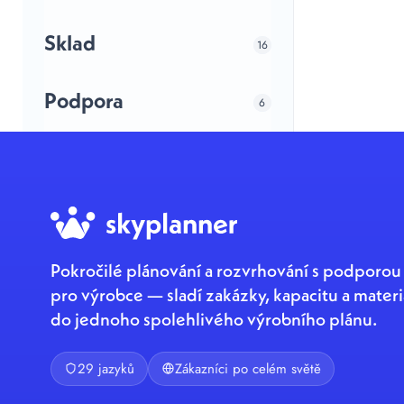
Sklad
16
Podpora
6
Pokročilé plánování a rozvrhování s podporou
pro výrobce — sladí zakázky, kapacitu a materi
do jednoho spolehlivého výrobního plánu.
29 jazyků
Zákazníci po celém světě