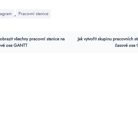
,
iagram
Pracovní stanice
zobrazit všechny pracovní stanice na
Jak vytvořit skupinu pracovních st
ové ose GANTT
časové ose