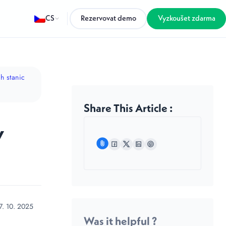
CS
Rezervovat demo
Vyzkoušet zdarma
h stanic
Share This Article :
v
7. 10. 2025
Was it helpful ?