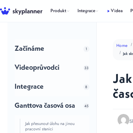
Přeskočit
na
Produkt
Integrace
Videa
P
obsah
Home
Začínáme
1
Videoprůvodci
33
Jak
Integrace
8
čas
Ganttova časová osa
45
S
Jak přesunout úlohu na jinou
pracovní stanici