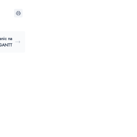
anic na
 GANTT