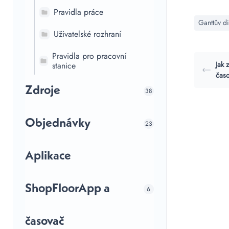
Pravidla práce
Ganttův d
Uživatelské rozhraní
Pravidla pro pracovní
Jak 
stanice
čas
Zdroje
38
Objednávky
23
Aplikace
ShopFloorApp a
6
časovač