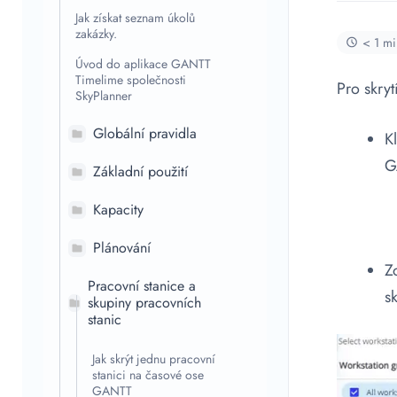
Jak získat seznam úkolů
zakázky.
< 1 mi
Úvod do aplikace GANTT
Timelime společnosti
Pro skry
SkyPlanner
Globální pravidla
K
G
Základní použití
Kapacity
Plánování
Z
Pracovní stanice a
s
skupiny pracovních
stanic
Jak skrýt jednu pracovní
stanici na časové ose
GANTT