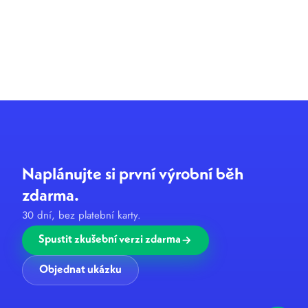
Naplánujte si první výrobní běh
zdarma.
30 dní, bez platební karty.
Spustit zkušební verzi zdarma
Objednat ukázku