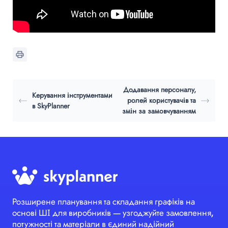
Додавання персоналу,
Керування інструментами
ролей користувачів та
в SkyPlanner
змін за замовчуванням
Розширене планування та складання графіків на
основі ШІ для виробників — узгоджуйте замовлення,
потужності та матеріали в єдиний надійний