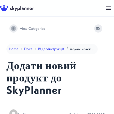
Перейти
до
контенту
View Categories
Home
Docs
Відеоінструкції
Додати новий продукт до SkyPlanner
Додати новий
продукт до
SkyPlanner