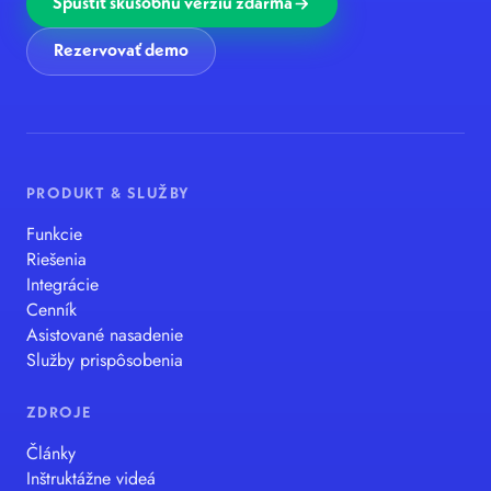
Spustiť skúšobnú verziu zdarma
Rezervovať demo
PRODUKT & SLUŽBY
Funkcie
Riešenia
Integrácie
Cenník
Asistované nasadenie
Služby prispôsobenia
ZDROJE
Články
Inštruktážne videá