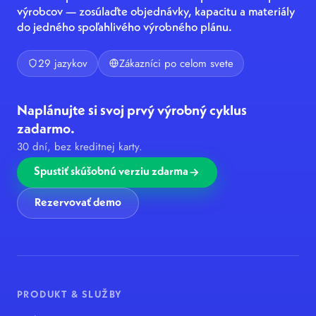
výrobcov — zosúlaďte objednávky, kapacitu a materiály
do jedného spoľahlivého výrobného plánu.
29 jazykov
Zákazníci po celom svete
Naplánujte si svoj prvý výrobný cyklus
zadarmo.
30 dní, bez kreditnej karty.
Spustiť skúšobnú verziu zdarma
Rezervovať demo
PRODUKT & SLUŽBY