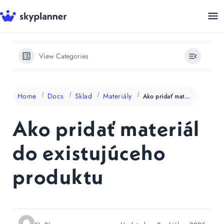
Preskočiť
na
obsah
View Categories
Home
Docs
Sklad
Materiály
Ako pridať materiál do existujúceho produktu
Ako pridať materiál
do existujúceho
produktu