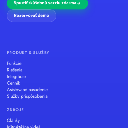
Spustiť skúšobnú verziu zdarma
Rezervovať demo
PRODUKT & SLUŽBY
Funkcie
Riešenia
Integrácie
Cenník
Asistované nasadenie
Služby prispôsobenia
ZDROJE
Články
Inštruktážne videá