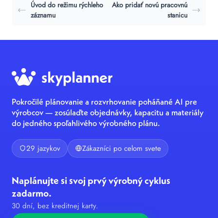
Úvod do režimu rýchleho
Ako pridať novú pracovnú
záznamu
stanicu
Pokročilé plánovanie a rozvrhovanie poháňané AI pre
výrobcov — zosúlaďte objednávky, kapacitu a materiály
do jedného spoľahlivého výrobného plánu.
29 jazykov
Zákazníci po celom svete
Naplánujte si svoj prvý výrobný cyklus
zadarmo.
30 dní, bez kreditnej karty.