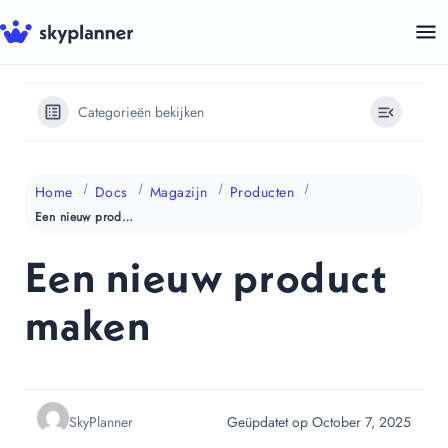
Ga
naar
de
inhoud
Categorieën bekijken
Home
Docs
Magazijn
Producten
Een nieuw product maken
Een nieuw product
maken
SkyPlanner
Geüpdatet op October 7, 2025