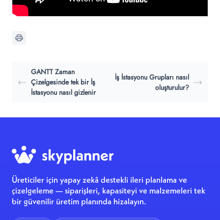
GANTT Zaman
İş İstasyonu Grupları nasıl
Çizelgesinde tek bir İş
oluşturulur?
İstasyonu nasıl gizlenir
Üreticiler için yapay zekâ destekli ileri planlama ve
çizelgeleme — siparişleri, kapasiteyi ve malzemeleri tek
bir güvenilir üretim planında hizalayın.