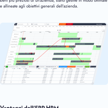
beni più preziosi di un’azienda, siano gestite in modo ottimale
e allineate agli obiettivi generali dell’azienda.