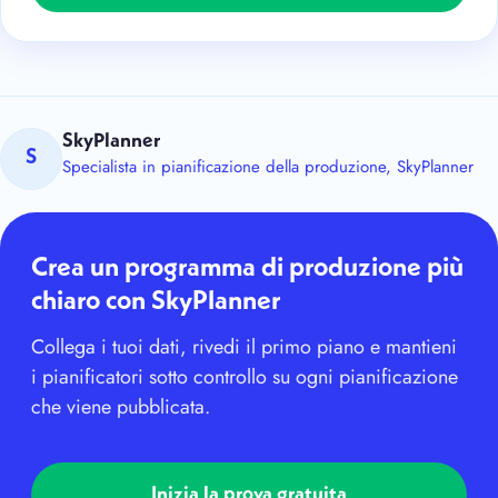
SkyPlanner
S
Specialista in pianificazione della produzione, SkyPlanner
Crea un programma di produzione più
chiaro con SkyPlanner
Collega i tuoi dati, rivedi il primo piano e mantieni
i pianificatori sotto controllo su ogni pianificazione
che viene pubblicata.
Inizia la prova gratuita