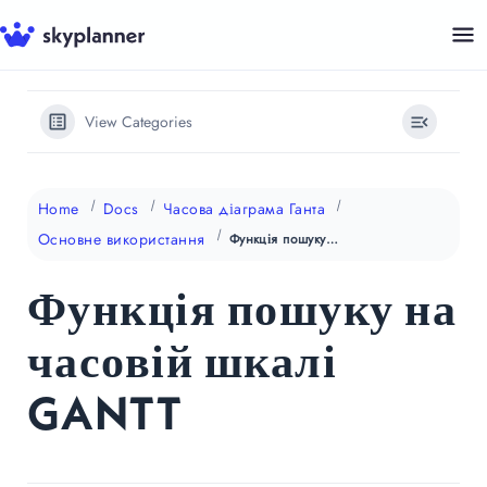
Перейти
до
контенту
View Categories
Home
Docs
Часова діаграма Ганта
Основне використання
Функція пошуку на часовій шкалі GANTT
Функція пошуку на
часовій шкалі
GANTT