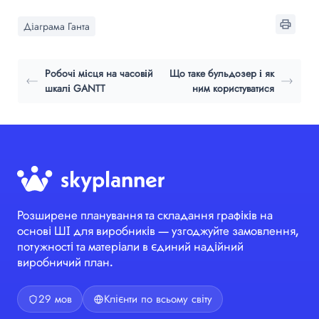
Діаграма Ганта
Робочі місця на часовій
Що таке бульдозер і як
шкалі GANTT
ним користуватися
Розширене планування та складання графіків на
основі ШІ для виробників — узгоджуйте замовлення,
потужності та матеріали в єдиний надійний
виробничий план.
29 мов
Клієнти по всьому світу