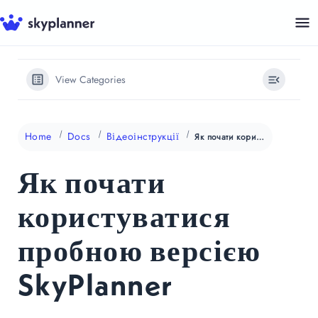
Перейти
до
контенту
View Categories
Home
Docs
Відеоінструкції
Як почати користуватися пробною версією SkyPlanner
Як почати
користуватися
пробною версією
SkyPlanner