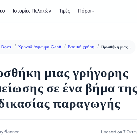
Πόροι
τεο
Ιστορίες Πελατών
Τιμές
Docs
Χρονοδιάγραμμα Gantt
Βασική χρήση
Προσθήκη μιας γρήγορης σημείωσης σε ένα βήμα της διαδικασίας παραγωγής
σθήκη μιας γρήγορης
είωσης σε ένα βήμα τη
δικασίας παραγωγής
kyPlanner
Updated on 7 Οκτω