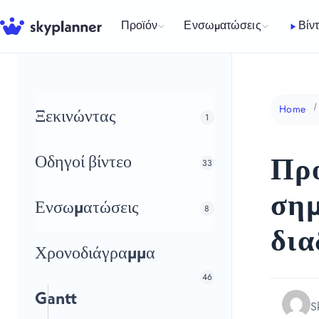
Μετάβαση
σε
Προϊόν
Ενσωματώσεις
Βίν
περιεχόμενο
Home
Ξεκινώντας
1
Οδηγοί βίντεο
Προ
33
σημ
Ενσωματώσεις
8
δια
Χρονοδιάγραμμα
46
Gantt
S