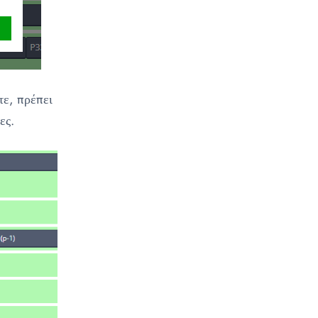
τε, πρέπει
ες.