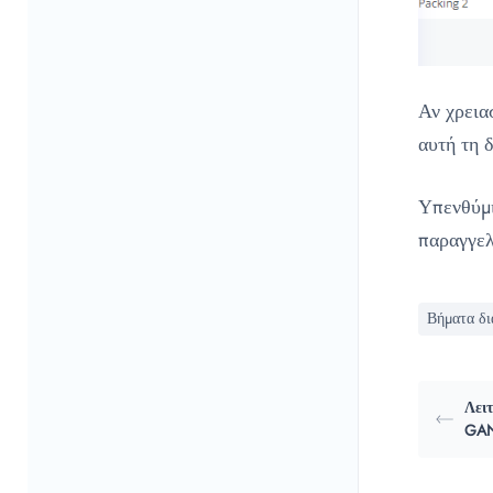
Αν χρεια
αυτή τη δ
Υπενθύμι
παραγγελ
Βήματα δι
Λει
GA