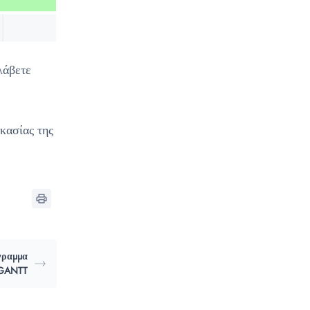
λάβετε
κασίας της
γραμμα
GANTT