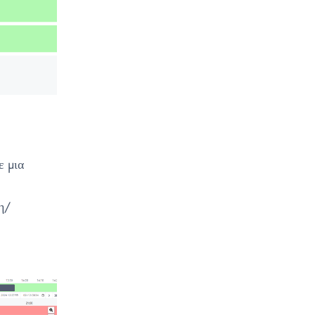
ε μια
η/