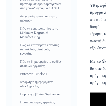
προγραμματισμό παραγγελιών
Υπερωρία
στο χρονοδιάγραμμα GANTT
προγραμ
Διαχείριση προτεραιότητας
ότι πρέπ
πελατών
διαφέρει
Πώς να χρησιμοποιήσετε το
Minimum Degree of
τήρηση τ
Manufacturing
σωστή δι
Πώς να κατανέμετε εργασίες
εξουθένω
σε πολλούς σταθμούς
εργασίας
Με
το S
Πώς να δημιουργήσετε ομάδες
σταθμών εργασίας
θα σας δ
Εκτέλεση Timelock
πρόγραμμ
Ιεράρχηση ημερομηνιών
πρόγραμμ
ολοκλήρωσης
Παραγωγή JIT στο SkyPlanner
Προτεραιότητες εργασίας