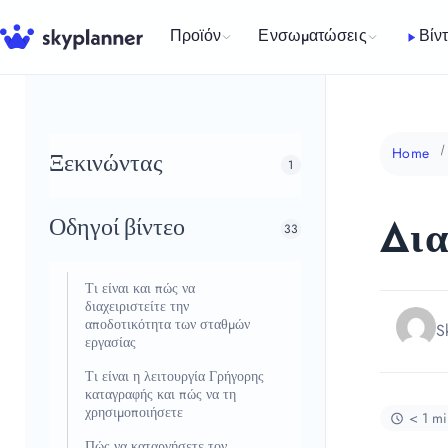
Μετάβαση
σε
Προϊόν
Ενσωματώσεις
Βίν
περιεχόμενο
Home
Ξεκινώντας
1
Οδηγοί βίντεο
Δια
33
Τι είναι και πώς να
διαχειριστείτε την
αποδοτικότητα των σταθμών
S
εργασίας
Τι είναι η λειτουργία Γρήγορης
καταγραφής και πώς να τη
χρησιμοποιήσετε
< 1 mi
Πώς να καταργήσετε τον