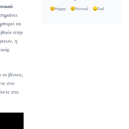
ονικού
Happy
Normal
Sad
σημαίνει
 μπορεί να
οηθούν στην
ήσεων, η
τικής
 το βίντεο,
ετε στο
ίνετε στο