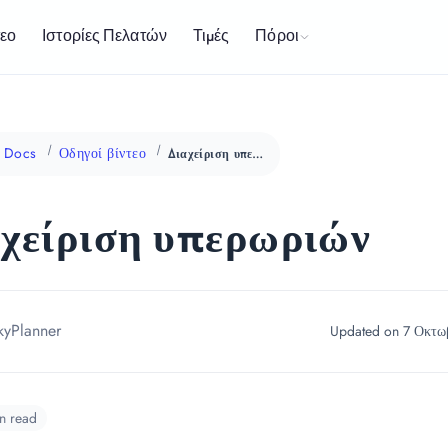
Πόροι
τεο
Ιστορίες Πελατών
Τιμές
Docs
Οδηγοί βίντεο
Διαχείριση υπερωριών
χείριση υπερωριών
kyPlanner
Updated on 7 Οκτω
n read