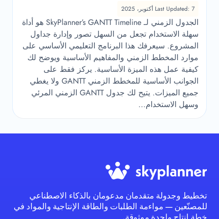
Last Updated: 7 أكتوبر، 2025
الجدول الزمني لـ SkyPlanner’s GANTT Timeline هو أداة
سهلة الاستخدام تجعل من السهل تصور وإدارة جداول
المشروع. سيعرفك هذا البرنامج التعليمي الأساسي على
موارد المخطط الزمني والمفاهيم الأساسية ويوضح لك
كيفية عمل هذه الميزة الأساسية. يركز فقط على
الجوانب الأساسية للمخطط الزمني GANTT ولا يغطي
جميع الميزات. يتيح لك جدول GANTT الزمني المرئي
وسهل الاستخدام...
تخطيط وجدولة متقدمان مدعومان بالذكاء الاصطناعي
للمصنّعين — مواءمة الطلبات والطاقة الإنتاجية والمواد في
خطة إنتاج واحدة موثوقة.